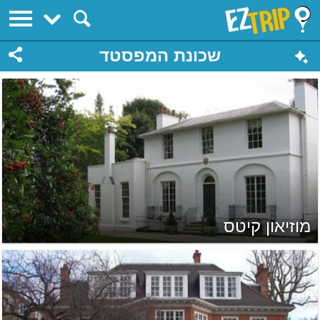
EZTrip
שכונת המפסטד
מוזיאון קיטס