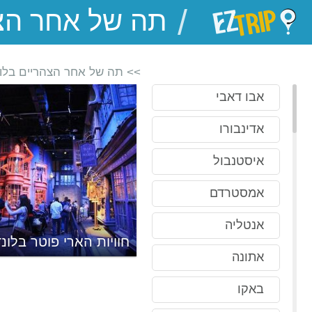
/
EZTrip
>> תה של אחר הצהריים בלונ
אבו דאבי
אדינבורו
איסטנבול
אמסטרדם
אנטליה
חוויות הארי פוטר בלונד
אתונה
באקו