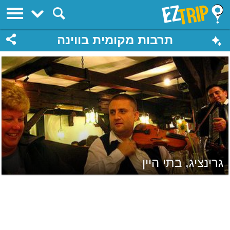
EZTrip
תרבות מקומית בווינה
גרינציג, בתי היין