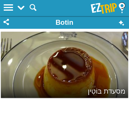
EZTrip
Botin
מסעדת בּוֹטִין