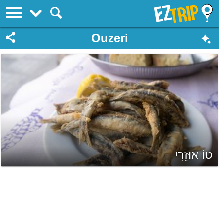
EZTrip
Ouzeri
טוֹ אוּזֵרִי