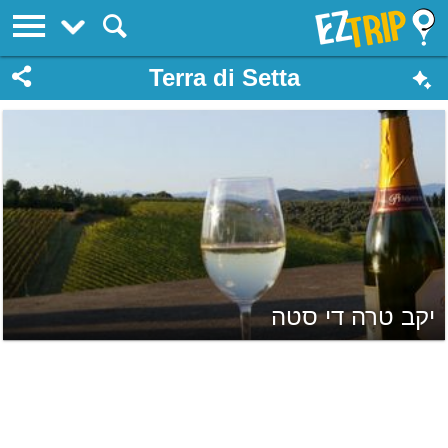
EZTrip
Terra di Setta
יקב טרה די סטה