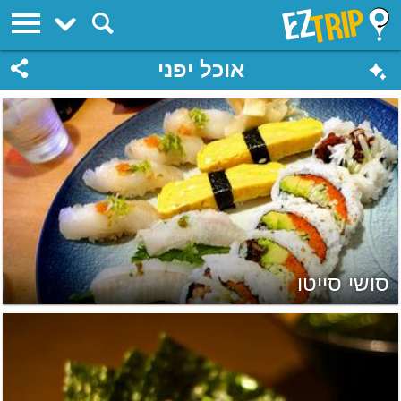
EZTrip
אוכל יפני
סושי סייטו