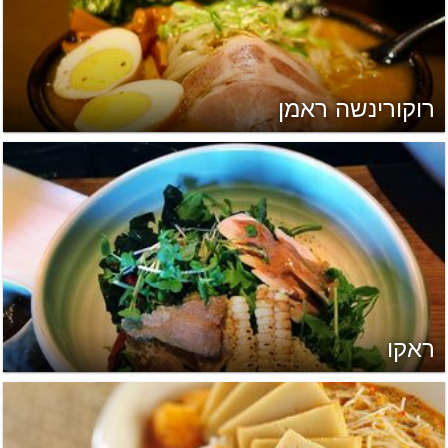
רוקורינשה ראמן
ראקו