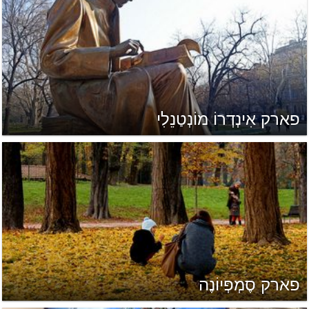
פארק אִינְדְרוֹ מוֹנְטַנֵלִי
פארק סֶמְפְּיוֹנֶה