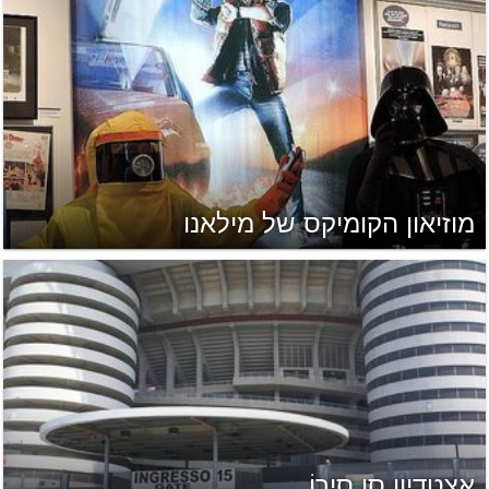
מוזיאון הקומיקס של מילאנו
אצטדיון סַן סִירוֹ