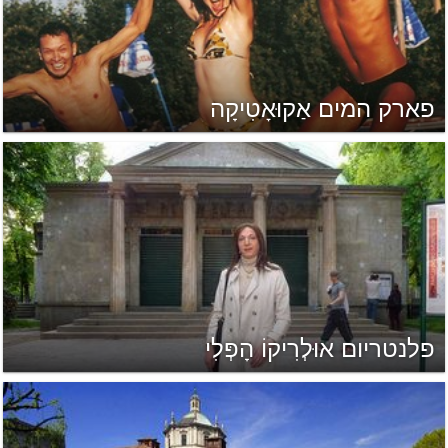
פארק המים אַקוּאָטִיקָה
פלנטריום אוּלְרִיקוֹ הָפְּלִי