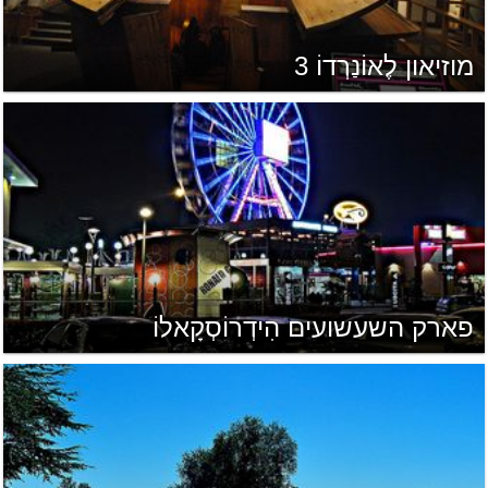
מוזיאון לֶאוֹנַרְדוֹ 3
פארק השעשועים הִידְרוֹסְקָאלוֹ