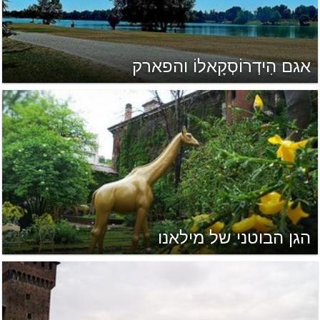
אגם הִידְרוֹסְקָאלוֹ והפארק
הגן הבוטני של מילאנו