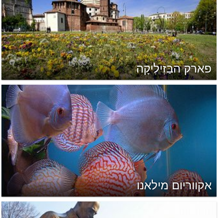
פארק הבַּזִילִיקָה
אקווריום מילאנו