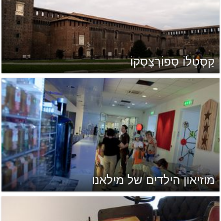
קַסְטֵלוֹ סְפוֹרְצֶסְקוֹ
מוזיאון הילדים של מילאנו