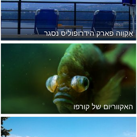
אַקְוָוה פארק הידרופוליס נסגר
האקווריום של קורפו