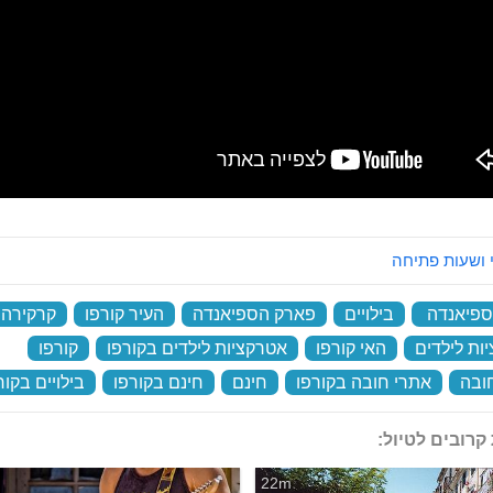
 ושעות פתיחה
ספיאנדה
‏
בילויים
‏
פארק הספיאנדה
‏
העיר קורפו
‏
קרקירה
ות לילדים
‏
האי קורפו
‏
אטרקציות לילדים בקורפו
‏
קורפו
‏
ובה
‏
אתרי חובה בקורפו
‏
חינם
‏
חינם בקורפו
‏
בילויים בקור
קרובים לטיול:
22m