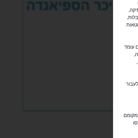
כיכר הספיאנדה
יקה,
לות,
טאות
ם עומד
שלה,
ל המילה האיטלקית "אספלנדה" (Esplanade),
לעבור
במקומם
סו