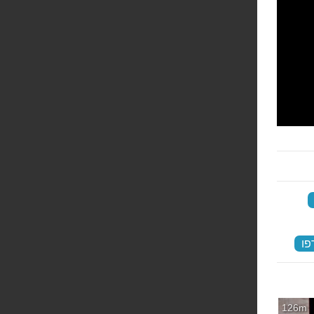
‏
פו
‏
126m