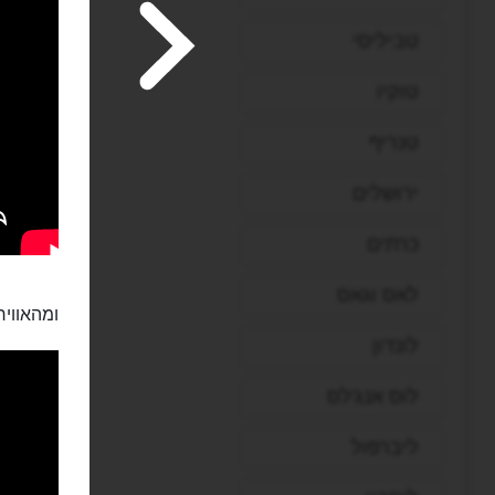
טביליסי
טוקיו
טנריף
ירושלים
כרתים
לאס וגאס
ומהאוויר
לונדון
לוס אנג'לס
ליברפול