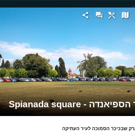
יאנדה - Spianada square
ק שבכיכר הסמוכה לעיר העתיקה