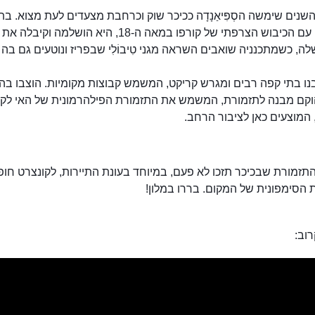
נים שימשה הסְפִּיאַנָדָה ככיכר שוק וכרחבת מצעדים לעת מצוא. ב
נפוליאון, עם הכיבוש הצרפתי של קורפו במאה ה-18, היא הושלמ
לה, כשמתכנניה שואבים השראה מגני טִיבוֹלִי שבפריז ונוטעים גם בה 
נו בתי קפה רבים ומגרש קריקט, המשמש קבוצות מקומיות. הוצבו בה
הוקם מבנה לתזמורת, המשמש את התזמורת הפילהרמונית של האי לקו
המוצעים כאן לציבור הרחב.
זמורת שבכיכר תזכו לא פעם, במיוחד בעונת התיירות, לקונצרט חופ
הסימפונית של המקום. בררו במלון!
וב: