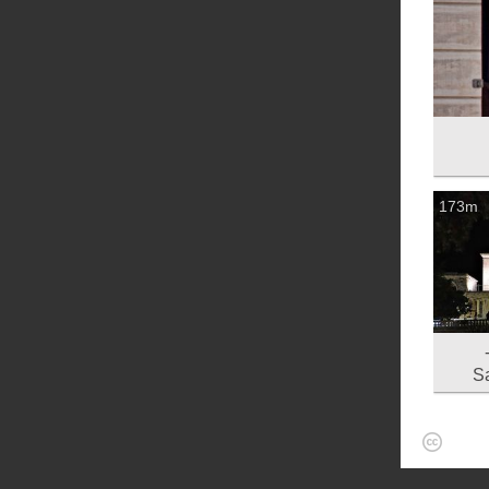
173m
Sa