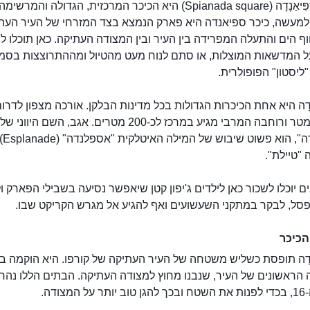
כיכר הסְפִּיאַנָדָה (Spianada square) היא הכיכר המרכזית, הגדולה והמרשימה
 למעשה, כיכר ספיאנדה היא פארק הנמצא בצד המזרחי של העיר העת
ף הים והתעלה המפרידה בין העיר ובין המצודה העתיקה. כאן תוכלו לב
ל המדשאות המוצלות, או סתם לנוח מעט מהטיול ומההתרוצצות בסמ
"ליסטון" הפופולרית.
נָדָה היא אחת הכיכרות הגדולות בכל מדינות הבלקן. אורכה מצפון לדרו
על 560 מטר ורוחבה המרבי מגיע במרכז לכ-200 מטרים. אגב, השם היווני 
"סְפִּיאַנָדָה", הוא פשוט שיבוש ש
"טיילת".
ים יוכלו לשכור כאן לילדים ג'יפון קטן שיאפשר נסיעה בשבילי הפארק ו
סל, לבקר במתקני השעשועים ואף להגיע אל מגרש הקריקט שבו.
כיכר הספיאנדה
הכיכר
נָדָה תופסת כשליש משטחה של העיר העתיקה של קורפו. היא הוקמה 
 הראשונים של העיר, שנבנו מחוץ למצודה העתיקה. הבתים הללו נהר
מצודה.