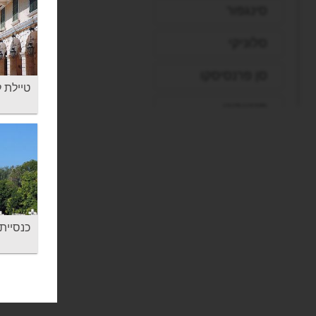
סינגפור
סלוניקי
סן פרנסיסקו
טיילת ליסט
סנטוריני
עכו
פאפוס
פיליון
כנסיית ספירי
פירנצה
פראג
פריז