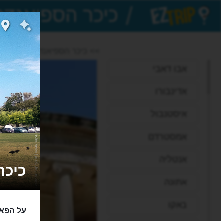
/
EZTrip
>> כיכר הספיאנדה
אבו דאבי
אדינבורו
איסטנבול
אמסטרדם
אנטליה
כיכר הספ
אתונה
באקו
על הפאר