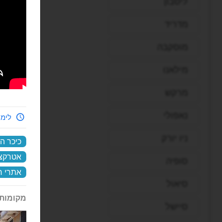
ליסבון
מדריד
מוסקבה
מילאנו
מרקש
נאפולי
לימי
ניו יורק
כיכר ה
אטרקצי
סופיה
אתרי ח
סיאול
מקומות 
סיישל