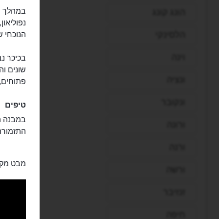
במהלך הש
הונג קונג
הלסינקי
הנוכחי ש
וינה
בכיכר נב
שונים ו
ונציה
פתוחים, 
ונקובר
טיפים
במבנה הת
ורונה
התזמורת 
ורנה
מבט מקר
ורשה
זנזיבר
חיפה