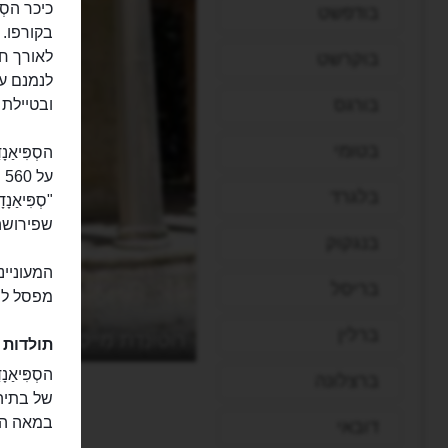
בודפשט
בקורפו.
לאורך חו
בוקרשט
לנמנם ע
בורגס
ובטיילת 
בטומי
הסְפִּיאַ
בלגרד
שפירושה 
בנגקוק
המעוניינ
בריסל
מפסל לפ
ברלין
רוֹטוּנְדַת מֵייטְלֶנְד
תולדות 
הסְפִּיאַ
ברצלונה
של בתיה
במאה ה-16, בכדי לפנות את השטח ובכך להגן טוב יותר על ה
דובאי