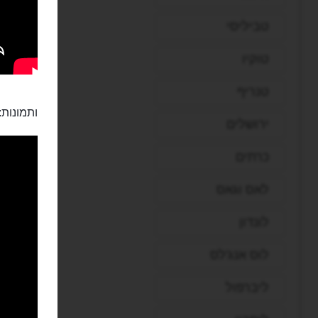
טביליסי
טוקיו
טנריף
ותמונות:
ירושלים
כרתים
לאס וגאס
לונדון
לוס אנג'לס
ליברפול