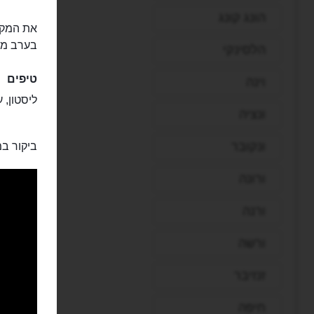
הונג קונג
את המקומ
בערב מב
הלסינקי
טיפים
וינה
ליסטון, 
ונציה
ונקובר
ביקור במ
ורונה
ורנה
ורשה
זנזיבר
חיפה