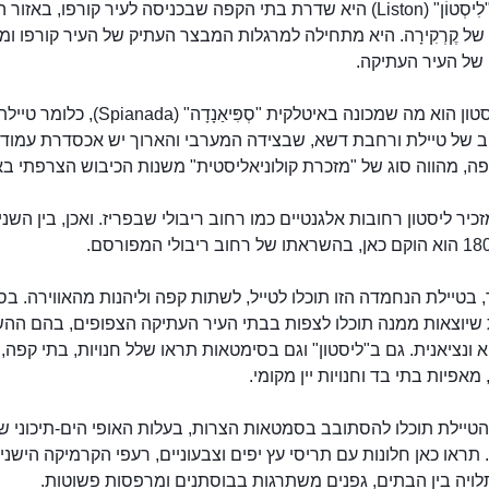
טיילת ה"לִיסְטוֹן" (Liston) היא שדרת בתי הקפה שבכניסה לעיר קורפו, באזור
ל קֶרְקִירָה. היא מתחילה למרגלות המבצר העתיק של העיר קורפו ומו
 של העיר העתיקה.
רחוב ליסטון הוא מה שמכונה באיטלקית "סְפִּיאַנָדָה" (Spianada
וב של טיילת ורחבת דשא, שבצידה המערבי והארוך יש אכסדרת עמודי
פה, מהווה סוג של "מזכרת קולוניאליסטית" משנות הכיבוש הצרפתי בא
כיר ליסטון רחובות אלגנטיים כמו רחוב ריבולי שבפריז. ואכן, בין השני
ב ריבולי המפורסם.
, בטיילת הנחמדה הזו תוכלו לטייל, לשתות קפה וליהנות מהאווירה. ב
ת שיוצאות ממנה תוכלו לצפות בבתי העיר העתיקה הצפופים, בהם הה
טיילת ליסטון
א ונציאנית. גם ב"ליסטון" וגם בסימטאות תראו שלל חנויות, בתי קפה,
 מאפיות בתי בד וחנויות יין מקומי.
טיילת תוכלו להסתובב בסמטאות הצרות, בעלות האופי הים-תיכוני ש
תראו כאן חלונות עם תריסי עץ יפים וצבעוניים, רעפי הקרמיקה הישני
לויה בין הבתים, גפנים משתרגות בבוסתנים ומרפסות פשוטות.