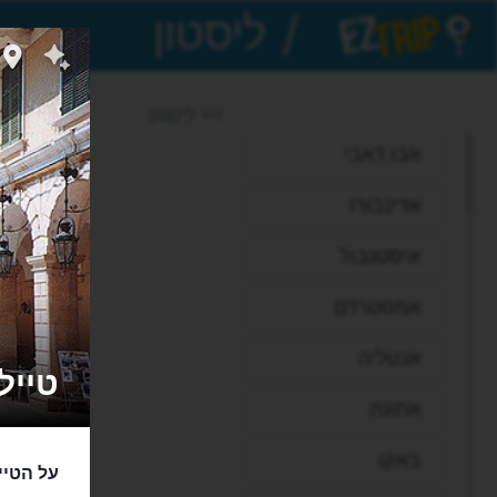
/
EZTrip
>> ליסטון
אבו דאבי
אדינבורו
איסטנבול
אמסטרדם
אנטליה
טיילת 
אתונה
באקו
על הטיי