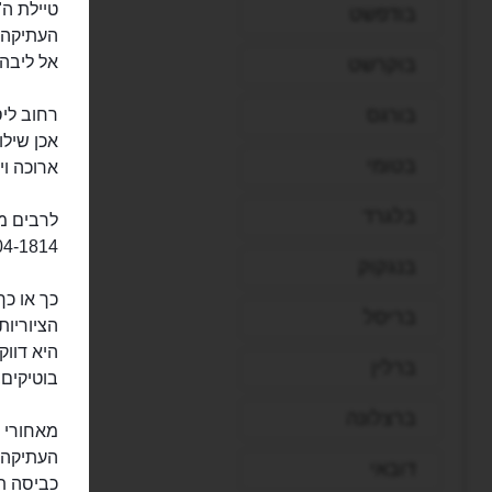
בודפשט
העתיקה ש
אל ליבה
בוקרשט
בורגס
אכן שיל
בטומי
ארוכה וי
בלגרד
לרבים מז
1804-1814 הוא הוקם כאן, בהשראתו של רחו
בנגקוק
כך או כך
בריסל
הציוריו
היא דווק
ברלין
בוטיקים,
ברצלונה
מאחורי ה
העתיקה. 
דובאי
כביסה ת