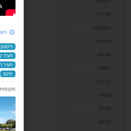
ליסבון
מדריד
מוסקבה
לימי
מילאנו
ליסטון
מרקש
העיר ק
העיר ה
נאפולי
חינם
‏
ניו יורק
מקומות 
סופיה
סיאול
סיישל