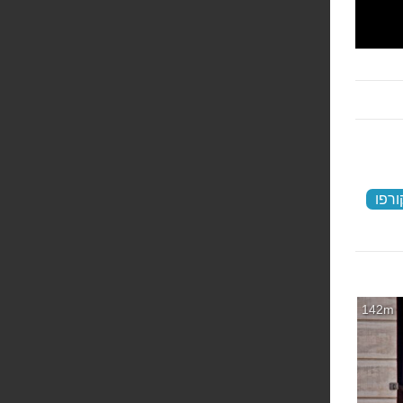
ורפו
‏
142m