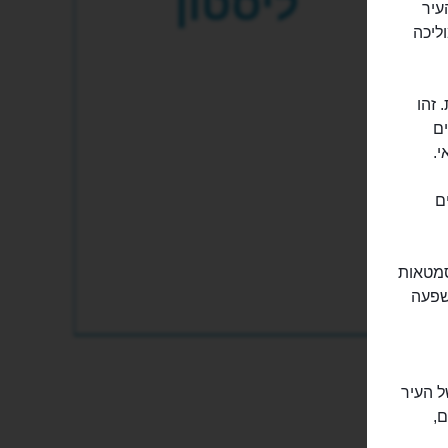
ליסטון
 העיר
ליכה
), כלומר טיילת. זהו
ם
י.
ם
סמטאות
שפעה
ל העיר
ם,