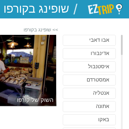
/
EZTrip
>> שופינג בקורפו
אבו דאבי
אדינבורו
איסטנבול
אמסטרדם
אנטליה
השוק של קורפו
אתונה
באקו