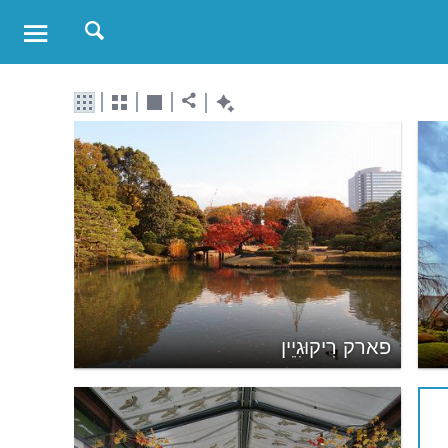
פארק רִיקוּגִיֵין