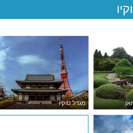
ֹאֵן
מגדל טוקיו