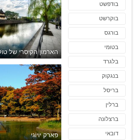
בודפשט
בוקרשט
בורגס
בטומי
הארמון הקיסרי של טוקי
בלגרד
בנגקוק
בריסל
ברלין
ברצלונה
דובאי
פארק יוֹיוֹגִי