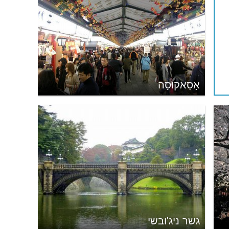
אָסַאקוּסָה
גשר ניג'ובשי