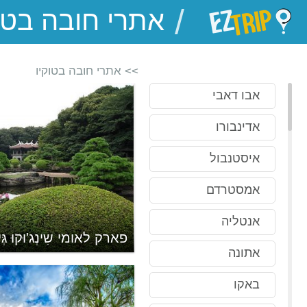
/
EZTrip
>> אתרי חובה בטוקיו
אבו דאבי
אדינבורו
איסטנבול
אמסטרדם
אנטליה
פארק לאומי שִינְג'וּקוּ גְּיו
אתונה
באקו