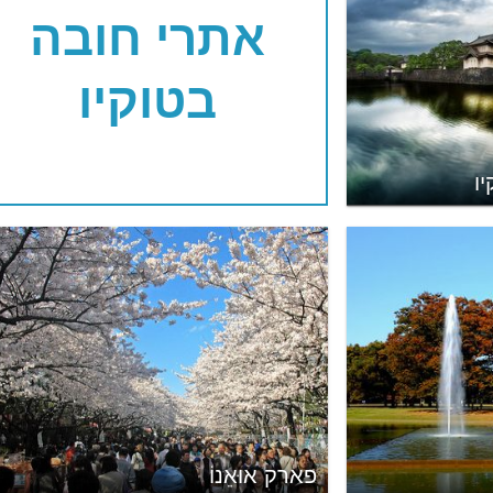
אתרי חובה
בטוקיו
ו
פארק אוּאֵנוֹ