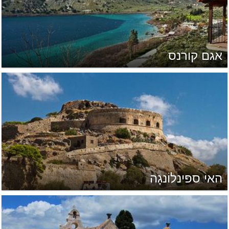
אגם קורנס
האי ספּינלוֹנגָה