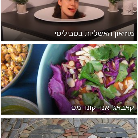
מוזיאון האשליות בטביליסי
קאבאג' אנד קונדומס