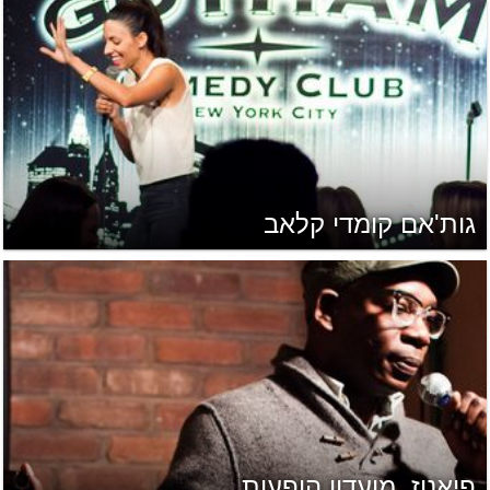
גות'אם קומדי קלאב
פיאנוז, מועדון הופעות