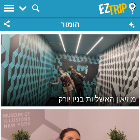
EZTrip
הומור
מוזיאון האשליות בניו יורק