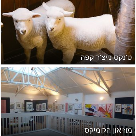
ט'נקס נייצ'ר קפה
מוזיאון הקומיקס