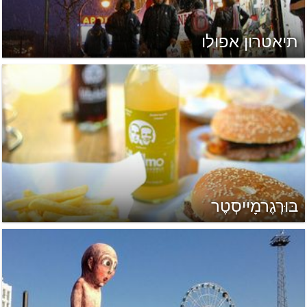
תיאטרון אפולו
בּוּרְגֶרמָייסְטֶר