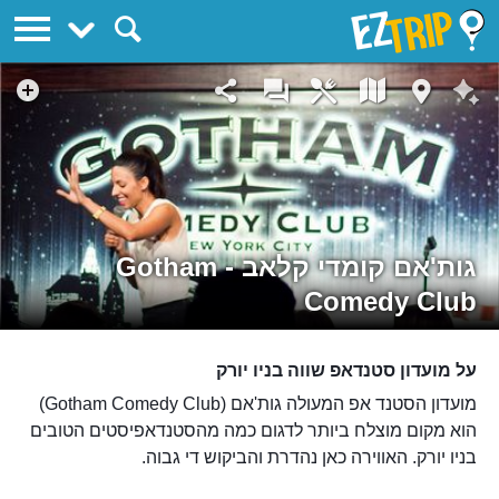
EZTrip
גות'אם קומדי קלאב - Gotham
Comedy Club
על מועדון סטנדאפ שווה בניו יורק
מועדון הסטנד אפ המעולה גות'אם (Gotham Comedy Club)
הוא מקום מוצלח ביותר לדגום כמה מהסטנדאפיסטים הטובים
בניו יורק. האווירה כאן נהדרת והביקוש די גבוה.