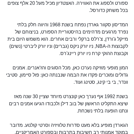
ספורט ולספוג את האווירה. האצטדיון מכיל מעל 20 אלף צופים
בכל משחק כדורסל.
המדיסון סקוור גארדן נפתח בשנת 1968 והיווה חלק בלתי
נפרד מרגעים מדהימים בהיסטוריית הספורט, בניצוחם של
מייקל ג'ורדן, צ'רלס ברקלי ורבים אחרים. הוא משמש היום בית
לקבוצות ה-NBA, ניו יורק ניקס (גברים) וניו יורק ליברטי (נשים)
וקבוצת ההוקי קרח ניו יורק ריינג'רס.
המון מופעי מוזיקה נערכו כאן, מכל הסוגים והז'אנרים. אמנים
גדולים ומוכרים פקדו את הבמה שנבנתה כאן: פול סיימון, סטיבי
וונדר, בי בי קינג, סטינג ועוד.
בשנת 1992 אף נערך כאן קונצרט מיוחד שציין 30 שנה מאז
שיצא התקליט הראשון של בוב דילן ולכבודו הגיעו אמנים רבים
ונתנו הופעה בלתי נשכחת.
הגארדן מופיע בלא מעט סדרות טלוויזיה וסרטי קולנוע. מדובר
במוקד אמנותי רב חשיבות בתרבות ובספורט האמריקניים.