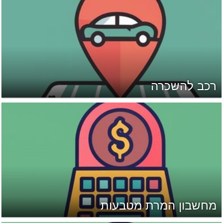
רכב להשכרה
מחשבון המרת מטבעות