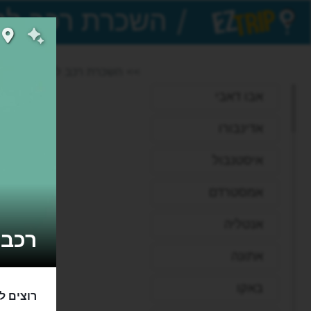
/
EZTrip
>> השכרת רכב לטיול בחו"ל
אבו דאבי
אדינבורו
איסטנבול
אמסטרדם
אנטליה
רכב 
אתונה
באקו
רוצים ל