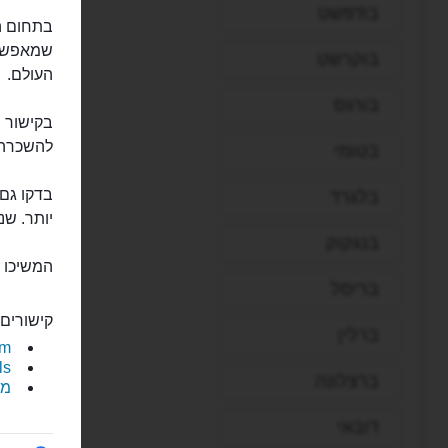
בודפשט
בתחום ה
שמאפשר ה
בוקרשט
העולם.
בורגס
להשכרה לטיול
בטומי
בלגרד
יותר. שנ
בנגקוק
המשיכו 
בריסל
קישורים 
ברלין
rs.com
tals
ברצלונה
מנו
דובאי