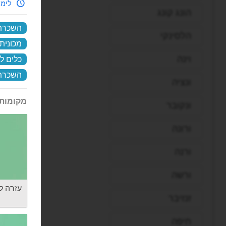
לימי
הונג קונג
השכרת 
הלסינקי
מכונית
וינה
כלים ל
השכרת
ונציה
מקומות 
ונקובר
ורונה
ורנה
ורשה
עזרה 
זנזיבר
חיפה