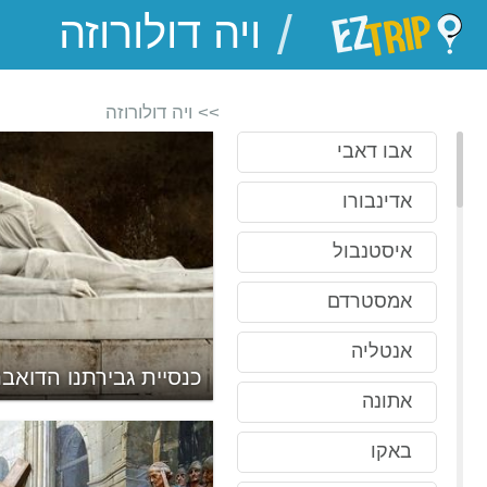
/
EZTrip
>> ויה דולורוזה
אבו דאבי
אדינבורו
איסטנבול
אמסטרדם
אנטליה
)
כנסיית גבירתנו הדואבת 
אתונה
באקו