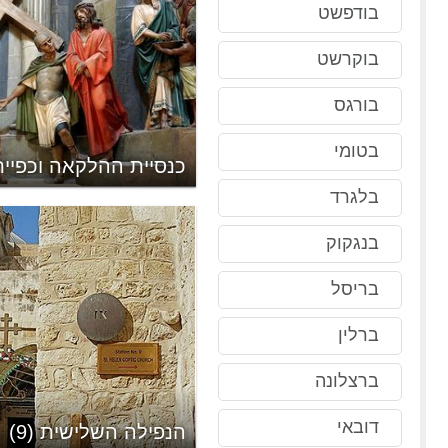
בודפשט
בוקרשט
בורגס
בטומי
כנסיית ההלקאה וכפיית 
בלגרד
בנגקוק
בריסל
ברלין
ברצלונה
דובאי
הנפילה השלישית (9)