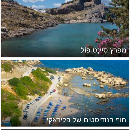
מפרץ סֵיינְט פּוֹל
חוף הנודיסטים של פליראקי