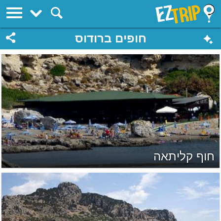
EZTrip
חופים ברודוס
חוף קליתאה