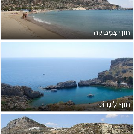
חוף צַמְבִּיקָה
חוף לִינְדוֹס