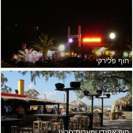
חוף פלירקי
חוף אפנדו ומערות טרונו