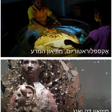
אֶקסּפלֹוראטֹוריּום, מוזיאון המדע
מוזיאון דֶּה יָאנְג