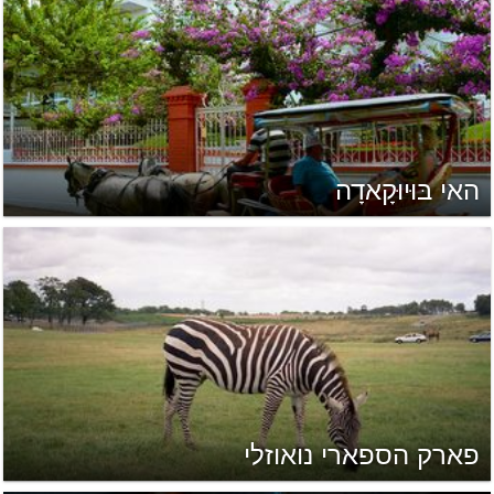
האי בּוּיוּקָאדָה
פארק הספארי נואוזלי