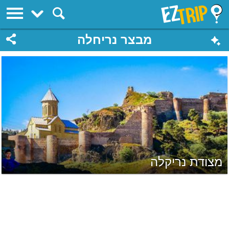
EZTrip
מבצר נריחלה
מצודת נריקלה