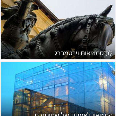
לַנדֶסמוּזיאוּם וירטמברג
המוזיאון לאמנות של שטוטגרט