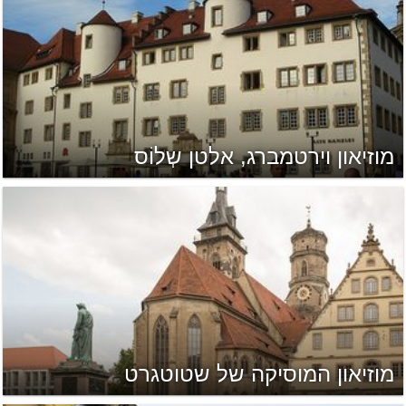
מוזיאון וירטמברג, אלטן שְלוֹס
מוזיאון המוסיקה של שטוטגרט