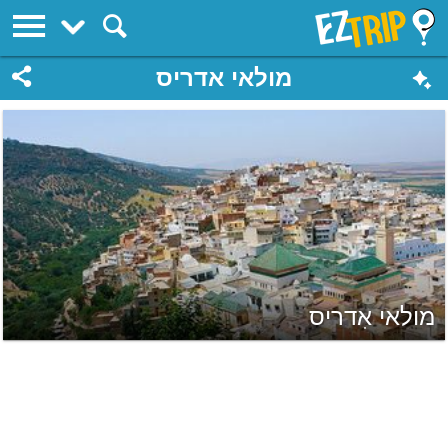
EZTrip
מולאי אדריס
מולאי אִדריס