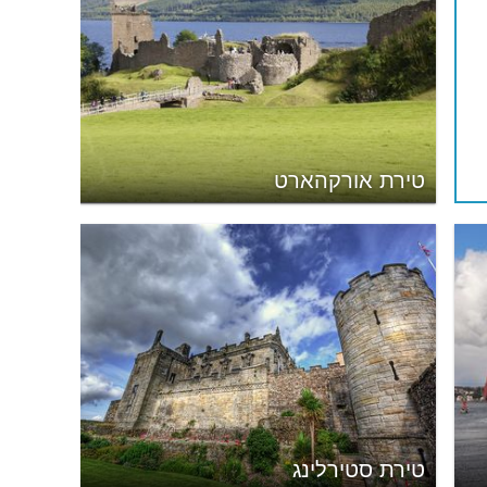
טירת אורקהארט
טירת סטירלינג