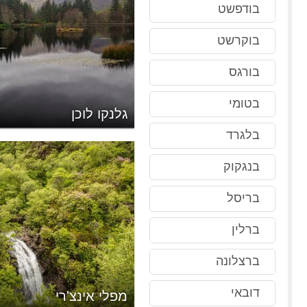
בודפשט
בוקרשט
בורגס
בטומי
רלינג
גלנקו לוכן
בלגרד
בנגקוק
בריסל
ברלין
ברצלונה
דובאי
מפלי אינצ'רי