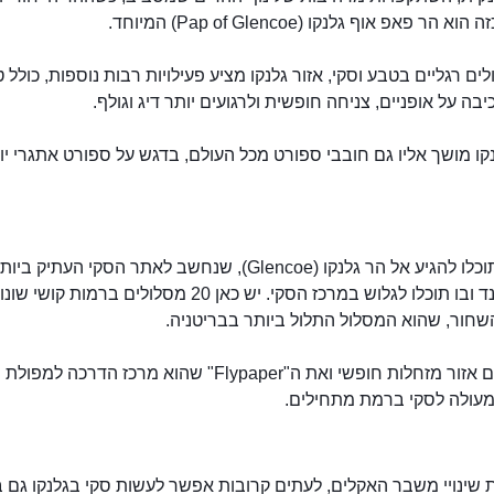
א הר פאפ אוף גלנקו (Pap of Glencoe) המיוחד.
לים רגליים בטבע וסקי, אזור גלנקו מציע פעילויות רבות נוספות, כולל 
יבה על אופניים, צניחה חופשית ולרגועים יותר דיג וגולף.
נקו מושך אליו גם חובבי ספורט מכל העולם, בדגש על ספורט אתגרי יו
בחורף תוכלו להגיע אל הר גלנקו (Glencoe), שנחשב לאתר הסקי העתיק ביו
בסקוטלנד ובו תוכלו לגלוש במרכז הסקי. יש כאן 20 מסלולים ברמות 
שחור, שהוא המסלול התלול ביותר בבריטניה.
יש כאן גם אזור מזחלות חופשי ואת ה"Flypaper" שהוא מרכז הדרכה למפ
ומעולה לסקי ברמת מתחילים.
 שינויי משבר האקלים, לעתים קרובות אפשר לעשות סקי בגלנקו גם 