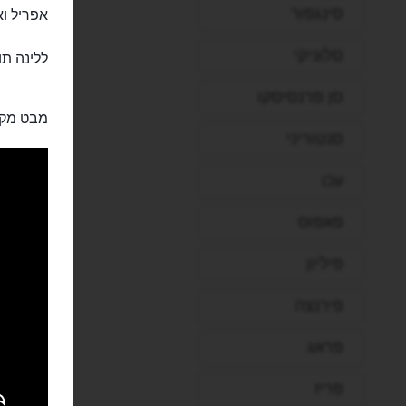
סינגפור
אפריל וא
סלוניקי
ללינה תוכלו ל
סן פרנסיסקו
מבט מקר
סנטוריני
עכו
פאפוס
פיליון
פירנצה
פראג
פריז