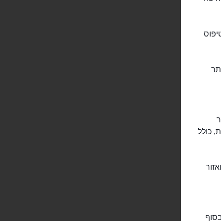
טיפוס
תר
תר
קושי שונות, כולל
ולת ואזור
בסוף