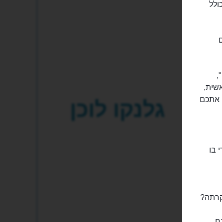
ם, כולל
,
שית,
ם אתכם
גלנקו לוכן
ת 1692 טבח אכזרי בו
קרתה?
ח