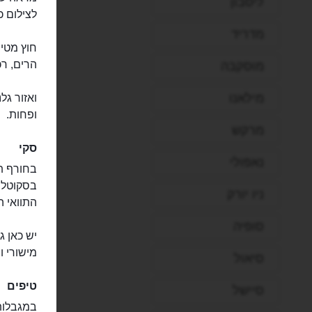
ליסבון
לצילום כזה הו
מדריד
חוץ מטיו
הרים, רכ
מוסקבה
מילאנו
ואזור גל
ופחות.
מרקש
סקי
נאפולי
ניו יורק
התוואי ה
סופיה
מישורי 
סיאול
טיפים
סיישל
במגבלות