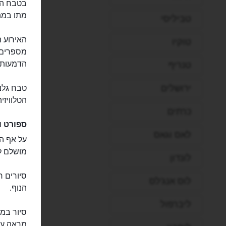
מתו במהלך ה
טביליסי
האירוע ה
טוקיו
מספרים,
הדמעות"
טנריף
ירושלים
טבח גלנ
הטלוויזי
כרתים
ספורט ו
לאס וגאס
על אף הה
מושלם ל
לונדון
סיורים ר
לוס אנג'לס
הנוף.
ליברפול
סיור במס
מראה ענ