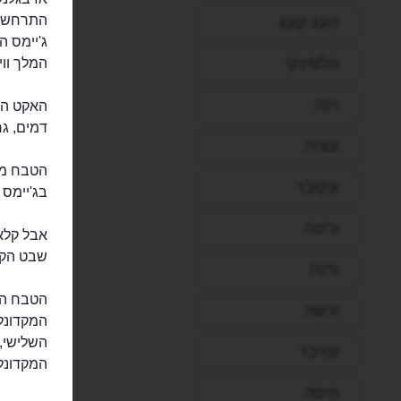
התרחש ב
הונג קונג
ג'יימס ה
הלסינקי
המלך ווי
וינה
האקט הז
דמים, ג
ונציה
הטבח מת
ונקובר
בג'יימס 
ורונה
אבל קלא
שבט הק
ורנה
הטבח הא
ורשה
המקדונל
השלישי,
זנזיבר
המקדונל
חיפה