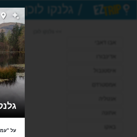
/
EZTrip
>> גלנקו לוכן
אבו דאבי
אדינבורו
איסטנבול
אמסטרדם
אנטליה
גלנקו לוכן
אתונה
באקו
על "עמק