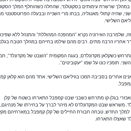
מהלך שרשרת עימותים בסקוטלנד, שהחלה כשהוחלף המלך הסקוט
שני, שהיה קתולי מאנגליה, בבתו מרי השנייה ובבעלה הפרוטסטנטי מה
ליאם השלישי.
ה, שלמרבה האירוניה נקרא "המהפכה המהוללת" והתנהל ללא שפיכו
רר אחריו הרבה מתים. רבים מהם שילמו בחייהם במהלך הטבח בגלנק
רחש כשקלאן מקדונלדס, בעגה המקומית "השבט של מקדונלד", תמ
השני. תומכיו כונו על שמו "יעקוביטים".
נים אחרים בסביבה תמכו בוויליאם השלישי. אחד מהם הוא קלאן קמ
מפבל.
גלנקו לוכן
כזרי בגלן-קו מתרחש כשבני שבט קמפבל התארחו בשטח של קלן
ד. משראש שבט המקדונלדס לא מיהר לברך על בחירתו של מנהיגם, ו
 למלך החדש, טבחה חבורת החיילים של קלן קמפבל במארחיהם מקל
ד שאצלו התארחו.