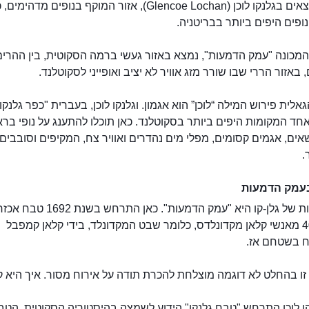
אתם נמצאים בגלנקו לוכן (Glencoe Lochan), אזור המוקף בנופים מדהימי
פים היפים ביותר בבריטניה.
המכונה "עמק הדמעות", נמצא באזור געשי ברמה הסקוטית, בין ההרים
 באזור הררי שבו שורר מזג אוויר לא יציב ואופייני לסקוטלנד.
לית פירוש המילה “לוכן” הוא אגמון. וגלנקו לוכן, בעברית "כפר גלנקו"
ד המקומות היפים ביותר בסקוטלנד. כאן תוכלו להתענג על נופי ברא
אים, אגמים קסומים, מפלי מים נהדרים ואוויר צח, המקיפים וסובבי
.
עמק הדמעות
המשמעות של גלן-קו היא "עמק הדמעות". כאן התרחש בשנ
נטבחו 40 מאנשי קלאן מקדונלדס, כלומר שבט המקדונלד, בידי קלאן קמפבל
 בשטחם אז.
זו בהחלט לא דוגמה מוצלחת להכרת תודה על אירוח מסור. איך היא 
קו לוכן התרחש "טבח גלנקו" הידוע לשמצה בהיסטוריה הסקוטית. הטב