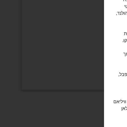
י
ולנד,
ת
ו.
ך
פבל,
ויליאם
אן