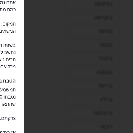
בודפשט
כמה מהנו
בוקרשט
המקום, 
בורגס
הנישאים,
בטומי
בשפה הגא
נחשב לאח
בלגרד
הרים ניש
מכל עבר
בנגקוק
הטבח ב
בריסל
ברלין
שהתארח
ברצלונה
צדקתם. 
דובאי
אז בגלנ