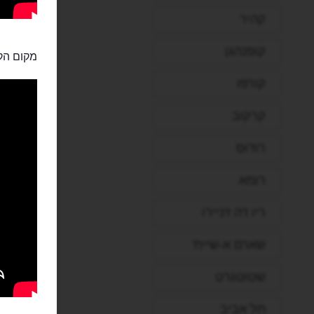
קהיר
קופנהגן
מקום הק
קורפו
קרקוב
רודוס
רומא
ריו דה ז'ניירו
שארם א-שייח'
שטוטגרט
תל אביב