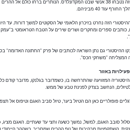
בטבח הזה נטבחו 38 אנשי שבט המקדונלדס. הנותרים ברחו כולם אל ההרים
חורף עוד 40 מביניהם.
היסטורי הזה נחרט בזיכרון הלאומי של הסקוטים למשך דורות. עד היו
 כותבים ספרים ומחקרים ושרים שירים על הטבח הטראומטי ב"עמק
.
קו ההיסטורי גם נתן השראה לכותבים של פרק "החתונה האדומה" ב
ה המצליחה "משחקי הכס".
פעילויות באזור
יסטוריה המזוויעה שהתרחשה בו, כשמדובר בגלנקו, מדובר קודם כל 
טיולים, הנחשב בצדק לפנינת טבע של ממש.
גליים פופולריים כאן הם הטיול ביער, טיול סביב האגם וטיפוס אל תצפ
לול סובב האגם, למשל, נמשך כשעה וחצי עד שעתיים. האגם מציג, כ
קית, השתקפויות מרהיבות של נוף ההרים שמסביב, כשההר הייחודי ו