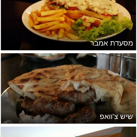
מסעדת אמבר
שיש צ'וואפ