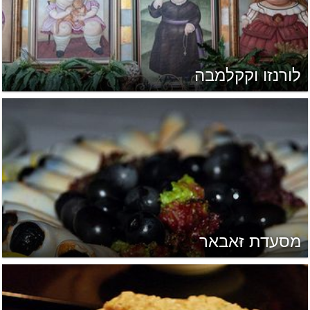
לורנזו וקקלמבה
מסעדת זאבאר