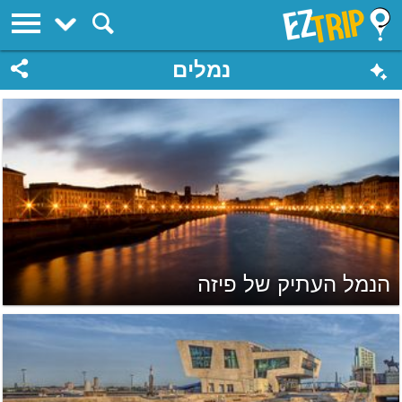
EZTrip
נמלים
הנמל העתיק של פיזה