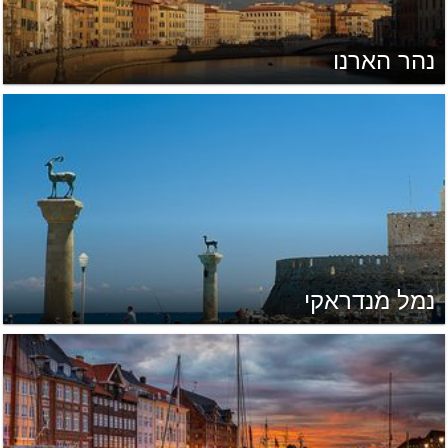
נהר הארנו
נמל מנדראקי