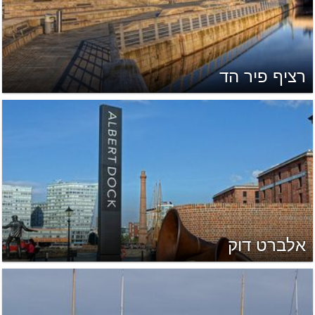
רציף פיר הד
אלברט דוק