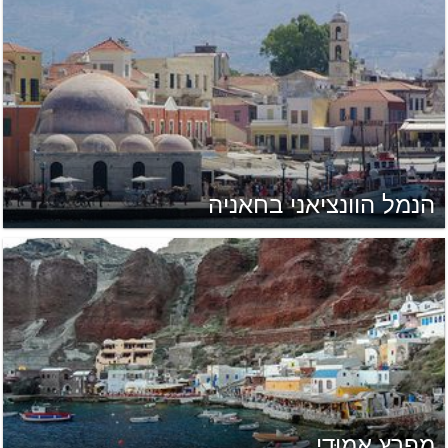
הנמל הוונציאני בחאניה
מפרץ אַמוּדִי