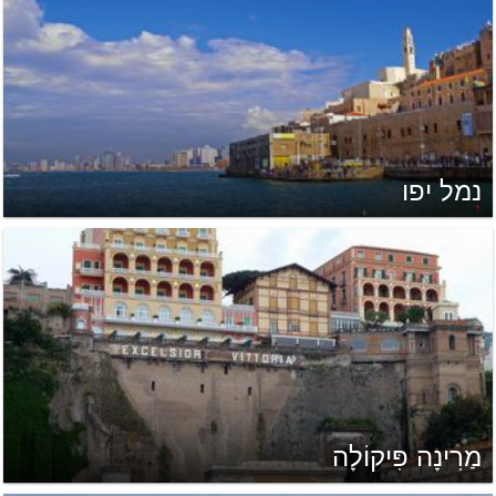
נמל יפו
מַרִינָה פִּיקוֹלָה