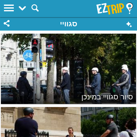
EZTrip
סגוויי
סיור סגוויי במינכן