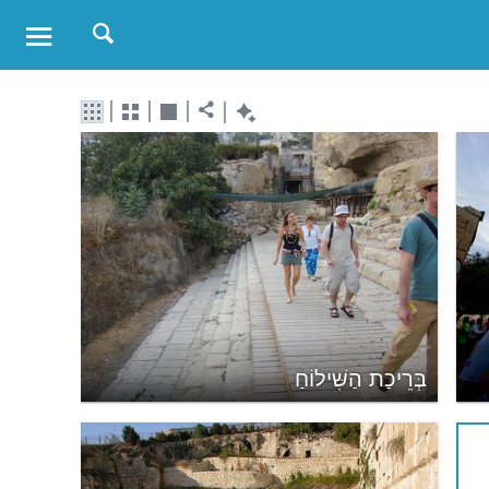
בְּרֵיכַת הַשִּׁילוֹחַ