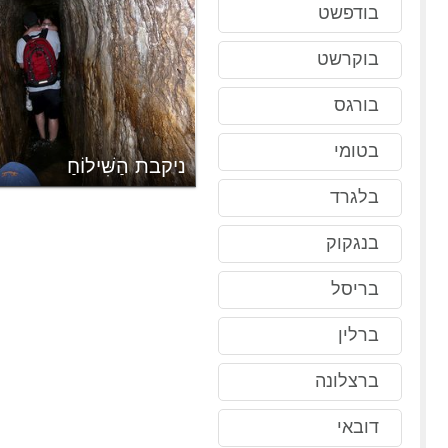
בודפשט
בוקרשט
בורגס
בטומי
ניקבת הַשִּׁילוֹחַ
בלגרד
בנגקוק
בריסל
ברלין
ברצלונה
דובאי