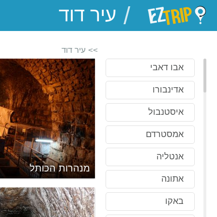
/
EZTrip
>> עיר דוד
אבו דאבי
אדינבורו
איסטנבול
אמסטרדם
אנטליה
מנהרות הכותל
אתונה
באקו