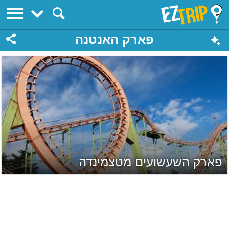
EZTrip
פארק האנטנה
פארק השעשועים מטצמינדה