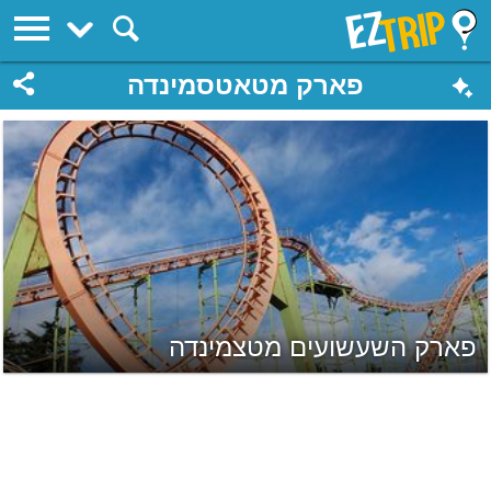
EZTrip
פארק מטאטסמינדה
פארק השעשועים מטצמינדה