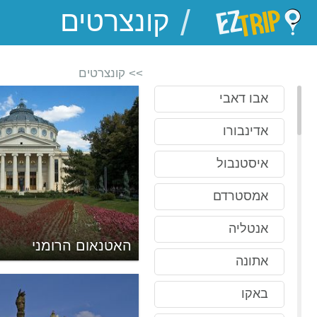
/
EZTrip
>> קונצרטים
אבו דאבי
אדינבורו
איסטנבול
אמסטרדם
אנטליה
האטנאום הרומני
אתונה
באקו