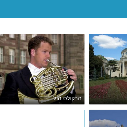
הרקולס הול