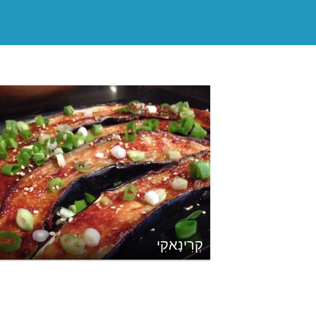
קְרִינָאקִי