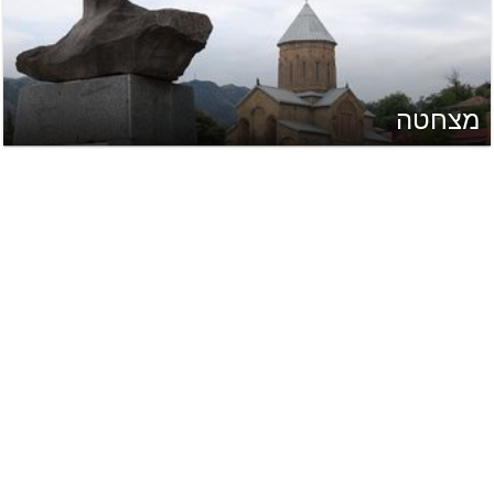
מצחטה