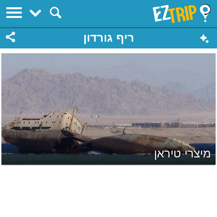
EZTrip
ריף גורדון
מיצרי טיראן