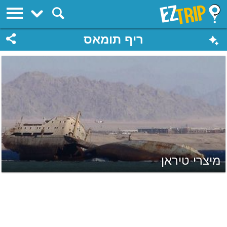
EZTrip
ריף תומאס
מיצרי טיראן