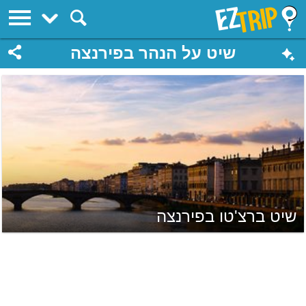
EZTrip
שיט על הנהר בפירנצה
שיט ברצ'טו בפירנצה