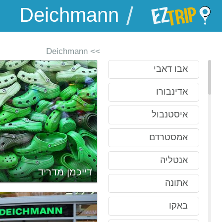
/
EZTrip
>> Deichmann
אבו דאבי
אדינבורו
איסטנבול
אמסטרדם
אנטליה
י
דייכמן מדריד
אתונה
באקו