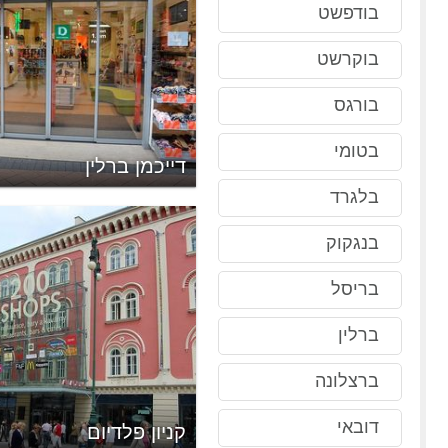
בודפשט
בוקרשט
בורגס
בטומי
דייכמן ברלין
בלגרד
בנגקוק
בריסל
ברלין
ברצלונה
דובאי
קניון פלדיום