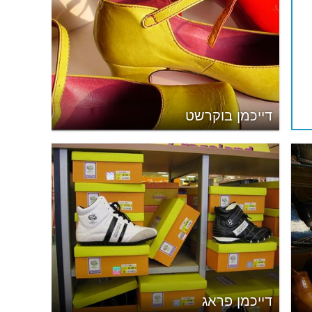
דייכמן בוקרשט
דייכמן פראג