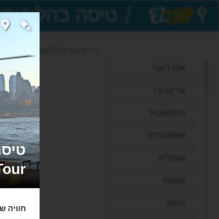
/
EZTrip
>> טיסה בהליקופטר מעל ניו י
אבו דאבי
אדינבורו
איסטנבול
אמסטרדם
אנטליה
Tour
אתונה
באקו
חוויה ש