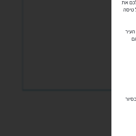
New York Helicopter Tour) תציג לכם את
 טיסה
העיר
אם
סיור