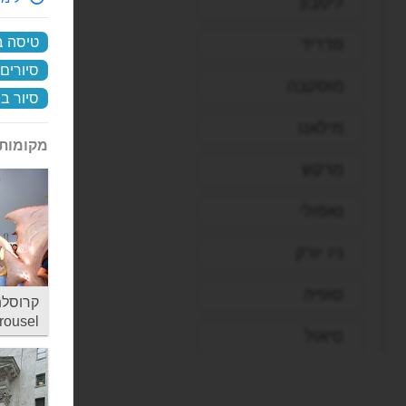
ליסבון
טיסה בה
מדריד
סיורים
מוסקבה
סיור ב
מילאנו
מקומות 
מרקש
נאפולי
ניו יורק
סופיה
rousel
סיאול
סיישל