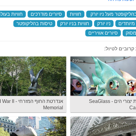
ליקופטר מעל ניו יורק
‏
חוויות
‏
סיורים מודרכים
‏
חוויות בעול
 מיוחדים
‏
ניו יורק
‏
חוויות בניו יורק
‏
טיסות בהליקופטר
‏
מסוק
‏
סיורים אוויריים
‏
קרובים לטיול:
499m
קרוסלת יצורי הים - SeaGlass
אנדרטת החוף המזרחי 
Memorial
Ca
621m