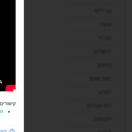
טביליסי
טוקיו
טנריף
ירושלים
כרתים
לאס וגאס
לונדון
קישורים 
לוס אנג'לס
הט
ליברפול
לימי