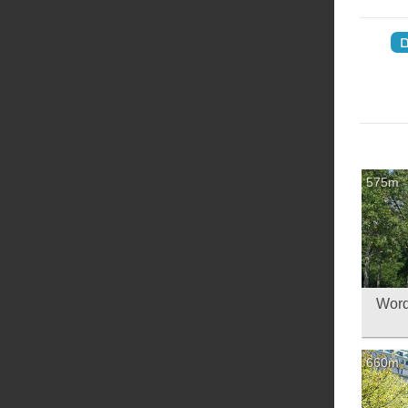
ם
‏
575m
- Word War II
660m