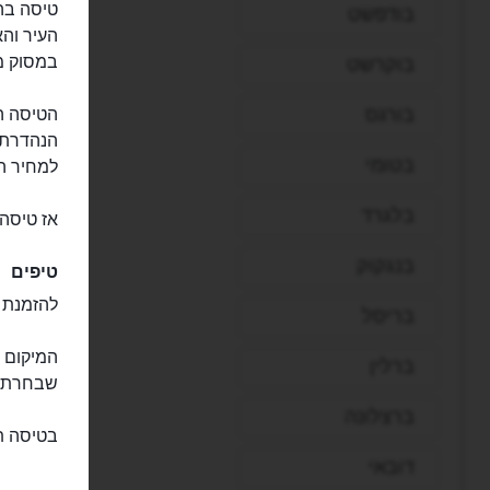
בודפשט
העיר וה
במסוק מע
בוקרשט
בורגס
הטיסה הז
הנהדרת, 
בטומי
למחיר ה
בלגרד
אז טיסה 
בנגקוק
טיפים
להזמנת ס
בריסל
המיקום ש
ברלין
שבחרתם 
ברצלונה
בטיסה ת
דובאי