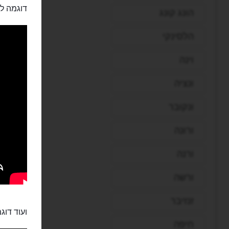
דוגמה לח
הונג קונג
הלסינקי
וינה
ונציה
ונקובר
ורונה
ורנה
ורשה
זנזיבר
ועוד דוג
חיפה