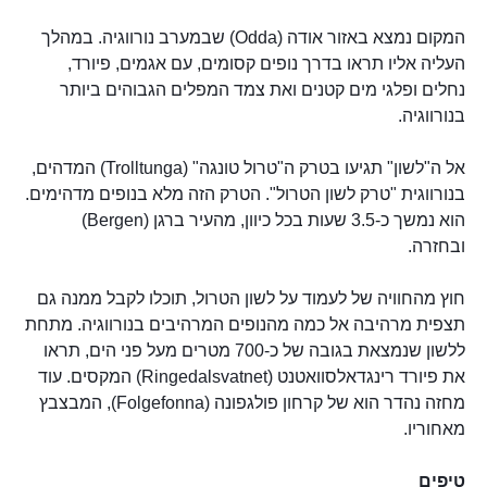
המקום נמצא באזור אודה (Odda) שבמערב נורווגיה. במהלך
העליה אליו תראו בדרך נופים קסומים, עם אגמים, פיורד,
נחלים ופלגי מים קטנים ואת צמד המפלים הגבוהים ביותר
בנורווגיה.
אל ה"לשון" תגיעו בטרק ה"טרול טונגה" (Trolltunga) המדהים,
בנורווגית "טרק לשון הטרול". הטרק הזה מלא בנופים מדהימים.
הוא נמשך כ-3.5 שעות בכל כיוון, מהעיר ברגן (Bergen)
ובחזרה.
חוץ מהחוויה של לעמוד על לשון הטרול, תוכלו לקבל ממנה גם
תצפית מרהיבה אל כמה מהנופים המרהיבים בנורווגיה. מתחת
ללשון שנמצאת בגובה של כ-700 מטרים מעל פני הים, תראו
את פיורד רינגדאלסוואטנט (Ringedalsvatnet) המקסים. עוד
מחזה נהדר הוא של קרחון פולגפונה (Folgefonna), המבצבץ
מאחוריו.
טיפים