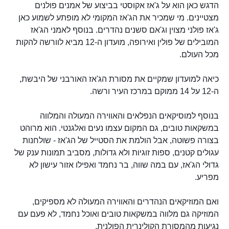
הדגש כאן הוא על ג'אז אקוסטי בביצוע של אמנים פולנים
מצטיינים. מי שמכיר את הג'אז המקומי לא מופתע לשמוע כאן
ג'אז פולני מצוין וג'אם סשנים נהדרים. בנוסף לאמני הג'אז
המובילים של פולין ואירופה, מועדון ה-12 מביא לוורשה להקות
מכל העולם.
כיאה למועדון שמקיים את מסורת ​​הג'אז האורבני של היבשת,
ה-12 על 14 ממוקם במרכז העיר ורשה.
בנוסף למוסיקאים הנפלאים והאווירה המעולה והמלווה
במשקאות טובים, גם המקום עצמו נעים ואלגנטי. הוא מרוהט
בצורה פשוטה, אבל הולמת את הסטייל של הג'אז - שולחנות
עגולים קטנים, ספות זוגיות ולא גדולות, מסביב תמונות ענק של
גדולי הג'אז, עם במה שווה, בר נחמד ואפילו אזור עישון לא
מפריע.
ואם המוזיקאים הנהדרים והאווירה המעולה לא מספיקים,
המוזיקה גם מלווה במשקאות טובים ואוכל נחמד, לא פעם עם
נגיעות מהמסורת הקולינרית הפולנית.