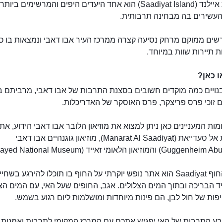
סעדיאת איילנד (Saadiyat Island) הוא אחד היעדים היפים והמרשימים בי
העשירים בה מבחינה תרבותית.
שים ממוקם מרחק נסיעה קצרה ממרכז העיר אבו דאבי ונמצאות בו כ
 תיירות שוות במיוחד.
 כאן?
בנויים כמה מוקדים חשובים בסצנת התרבות של אבו דאבי, מרביתם ב
 זוכי פרס פריצקר, פרס האוסקר של האדריכלות.
מות המעניינים כאן ניתן למצוא את מוזיאון הלובר אבו דאבי הידוע, את
מנאראת אל סעדייאת (Manarat Al Saadiyat), מוזיאון גוגנהיים אבו דאבי
מועדון החוף Saadiyat הוא אתר נופש יוקרתי על החוף בו תוכלו להירגע בשחי
ד הבריכה ובתוך המים הצלולים. אגב, החופים שעל האי, עם המים הצ
יפות של חול לבן, הם פינות מיוחדות ומושלמות ליום רגוע בשמש.
האי סעדיאת
בע התרבות של האי יפגיש אתכם עם המרכז המקומי לתרבות ואמנות. 