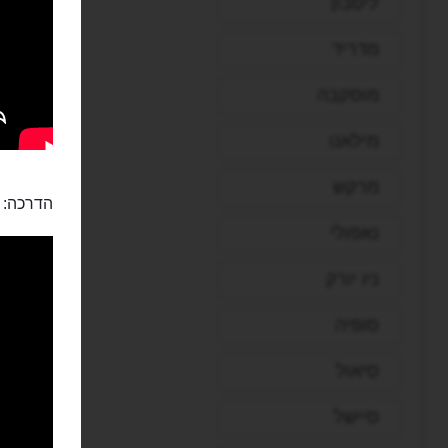
ליסבון
מדריד
מוסקבה
מילאנו
מרקש
הדרכה:
נאפולי
ניו יורק
סופיה
סיאול
סיישל