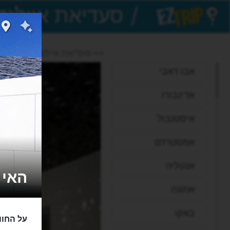
/
EZTrip
>> סעדיאת איילנד
אבו דאבי
אדינבורו
איסטנבול
אמסטרדם
אנטליה
האי סעדי
אתונה
באקו
על החוו