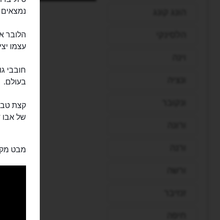
נמצאים מ
הונג קונג
הלסינקי
הלובר אב
עצמו יצי
וינה
חובבי גו
ונציה
בעולם.
ונקובר
קצת טבע 
של אבו 
ורונה
ורנה
מבט מקר
ורשה
זנזיבר
חיפה