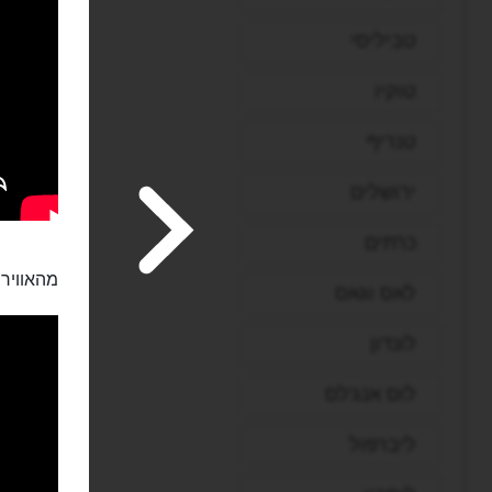
טביליסי
טוקיו
טנריף
ירושלים
כרתים
מהאוויר:
לאס וגאס
לונדון
לוס אנג'לס
ליברפול