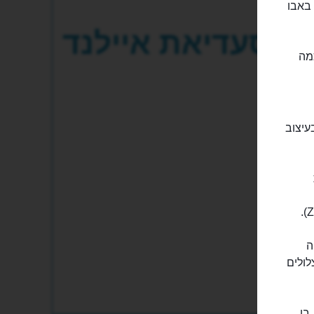
ותר באבו
סעדיאת איילנד
מה
עיצוב
יה
לולים
בו