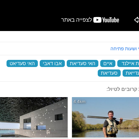
 ושעות פתיחה
 איילנד
‏
איים
‏
האי סעדיאת
‏
אבו דאבי
‏
האי סעדיאט
‏
דייאת
‏
סעדיאת
‏
קרובים לטיול:
4.4km