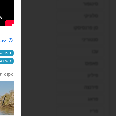
סינגפור
סלוניקי
סן פרנסיסקו
סנטוריני
לימי
עכו
סעדיאת
האי סע
פאפוס
מקומות 
פיליון
פירנצה
פראג
פריז