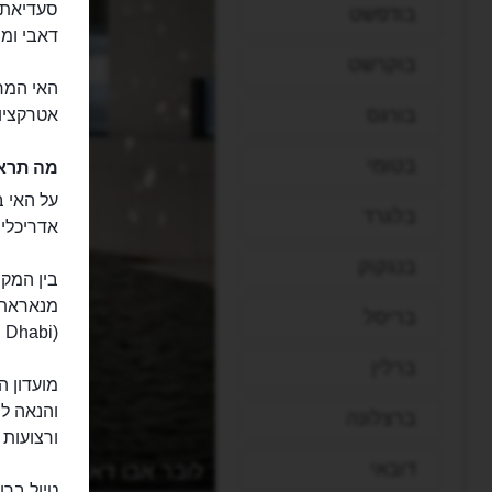
בודפשט
דאבי ומ
בוקרשט
האי המר
בורגס
אטרקציות
בטומי
מה תראו
על האי 
בלגרד
אדריכלים
בנגקוק
בין המקו
בריסל
(Guggenheim Abu Dhabi) והמוזיאון הלאומי זאייד (Zayed National Museum).
ברלין
והנאה לי
ברצלונה
ורצועות 
דובאי
לובר אבו דאבי
טיול ברו