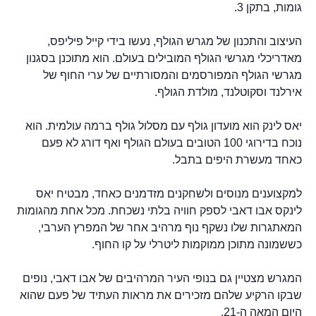
גומות, בתקן 3.
העיצוב והתכנון של מגרש הגולף, נעשו בידי קייל פיליפס,
מאדריכלי מגרשי הגולף המובילים בעולם. הוא מתוכנן בסגנון
מגרשי הגולף המפורסמים והמסורתיים של ערי החוף של
אירלנד וסקוטלנד, מולדת הגולף.
יאס לינק הוא מועדון גולף עם מסלול גולף ברמה עולמית. הוא
נוכח בדירוגי 100 הטובים בעולם הגולף ואף דורג לא פעם
כאחד מעשרת היפים בתבל.
למקצוענים מנוסים ולשחקנים מזדמנים כאחד, מבטיח יאס
לינקס אבו דאבי לספק חוויה בלתי נשכחת. מכל אחת מהגומות
המאתגרות שלו נשקף נוף מרהיב אחר של המפרץ הערבי,
כששמונה מתוכן ממוקמות ליטרלי על קו החוף.
המגרש מצטיין גם בנופי העיר המרהיבים של אבו דאבי, נופים
שבקו הרקיע שלהם מזכירים את מראות העתיד של פעם שהוא
היום המאה ה-21.