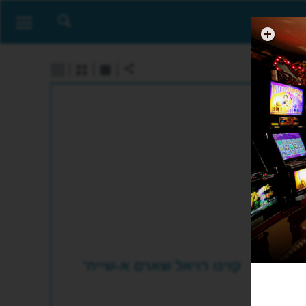
קזינו רויאל שארם א-שייח'