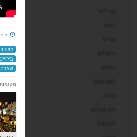
טביליסי
טוקיו
לימי
טנריף
קזינו ר
ירושלים
בילויים
כרתים
שארם א
לאס וגאס
מקומות 
לונדון
לוס אנג'לס
ליברפול