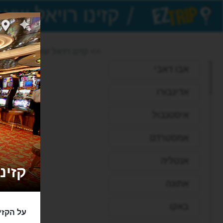
/
EZTrip
>> קזינו רויאל שארם א-שייח'
אבו דאבי
אדינבורו
איסטנבול
אמסטרדם
אנטליה
קזינו רוי
אתונה
באקו
על הקזי