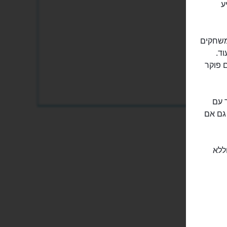
יע
 משחקים
וד.
ם פוקר
ר עם
 גם אם
ללא