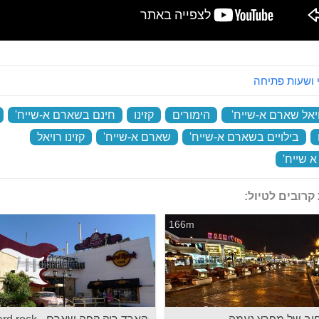
 ושעות פתיחה
ויאל שארם א-שייח'
‏
הימורים
‏
קזינו
‏
חינם בשארם א-שייח'
‏
‏
בילויים בשארם א-שייח'
‏
שארם א-שייח'
‏
קזינו רויאל
‏
 שייח'
‏
קרובים לטיול:
166m