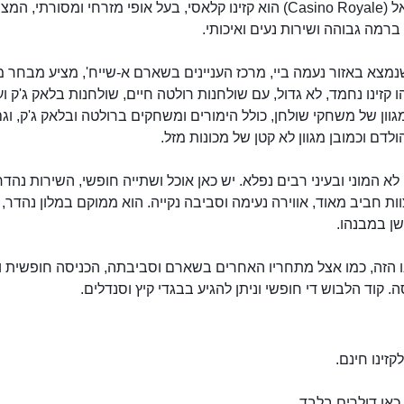
קזינו רויאל (Casino Royale) הוא קזינו קלאסי, בעל אופי מזרחי ומסורתי, המצ
ברמה גבוהה ושירות נעים ואיכותי.
שנמצא באזור נעמה ביי, מרכז העניינים בשארם א-שייח', מציע מבחר
ו קזינו נחמד, לא גדול, עם שולחנות רולטה חיים, שולחנות בלאק ג'ק וע
גוון של משחקי שולחן, כולל הימורים ומשחקים ברולטה ובלאק ג'ק, וג
לדם וכמובן מגוון לא קטן של מכונות מזל.
קזינו רויאל
לא המוני ובעיני רבים נפלא. יש כאן אוכל ושתייה חופשי, השירות נהד
וות חביב מאוד, אווירה נעימה וסביבה נקייה. הוא ממוקם במלון נהדר,
ן במבנהו.
ו הזה, כמו אצל מתחריו האחרים בשארם וסביבתה, הכניסה חופשית ו
ה. קוד הלבוש די חופשי וניתן להגיע בבגדי קיץ וסנדלים.
קזינו חינם.
אן דולרים בלבד.