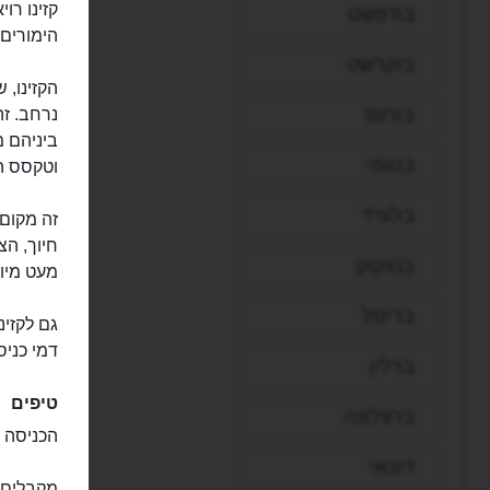
בודפשט
הימורים 
בוקרשט
הקזינו, 
בורגס
נרחב. זה
ביניהם מ
בטומי
וטקסס הו
בלגרד
זה מקום 
חיוך, הצ
בנגקוק
מעט מיוש
בריסל
גם לקזינ
דמי כניס
ברלין
טיפים
ברצלונה
הכניסה ל
דובאי
מקבלים כ