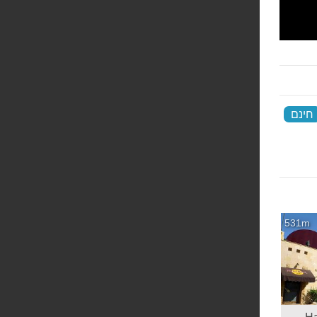
חינם
‏
531m