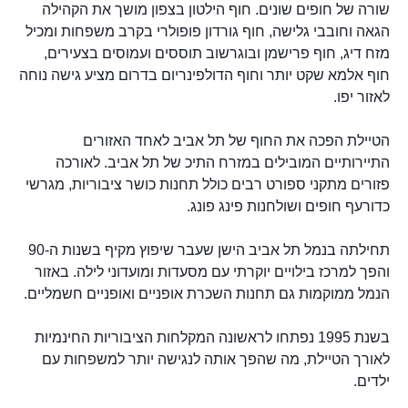
שורה של חופים שונים. חוף הילטון בצפון מושך את הקהילה
הגאה וחובבי גלישה, חוף גורדון פופולרי בקרב משפחות ומכיל
מזח דיג, חוף פרישמן ובוגרשוב תוססים ועמוסים בצעירים,
חוף אלמא שקט יותר וחוף הדולפינריום בדרום מציע גישה נוחה
לאזור יפו.
הטיילת הפכה את החוף של תל אביב לאחד האזורים
התיירותיים המובילים במזרח התיכ של תל אביב. לאורכה
פזורים מתקני ספורט רבים כולל תחנות כושר ציבוריות, מגרשי
כדורעף חופים ושולחנות פינג פונג.
תחילתה בנמל תל אביב הישן שעבר שיפוץ מקיף בשנות ה-90
והפך למרכז בילויים יוקרתי עם מסעדות ומועדוני לילה. באזור
הנמל ממוקמות גם תחנות השכרת אופניים ואופניים חשמליים.
בשנת 1995 נפתחו לראשונה המקלחות הציבוריות החינמיות
לאורך הטיילת, מה שהפך אותה לנגישה יותר למשפחות עם
ילדים.