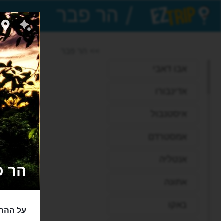
/
EZTrip
>> הר פבר
אבו דאבי
אדינבורו
איסטנבול
אמסטרדם
אנטליה
הר פבר - 
אתונה
באקו
על ההר 