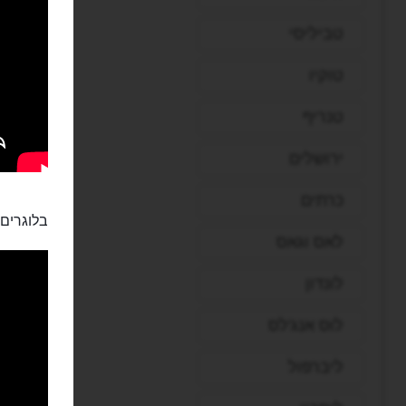
טביליסי
טוקיו
טנריף
ירושלים
כרתים
בלוגרים:
לאס וגאס
לונדון
לוס אנג'לס
ליברפול