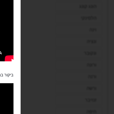
הונג קונג
הלסינקי
וינה
ונציה
ונקובר
ורונה
ביקור במ
ורנה
ורשה
זנזיבר
חיפה