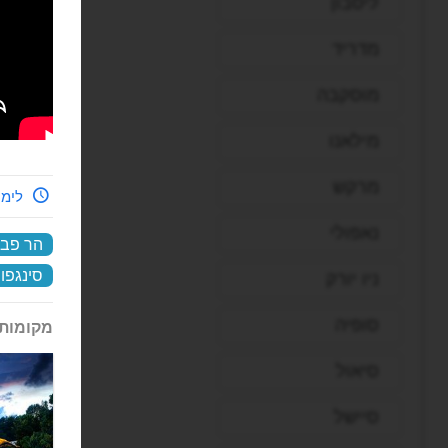
ליסבון
מדריד
מוסקבה
מילאנו
מרקש
לימי
נאפולי
הר פב
סינגפו
ניו יורק
סופיה
מקומות 
סיאול
סיישל