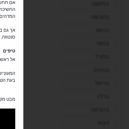
בודפשט
החשיכה. 
המדהים 
בוקרשט
בורגס
אך גם בי
סנטוזה.
בטומי
טיפים
בלגרד
אל ראש ה
בנגקוק
המעוניינ
בעת הטיו
בריסל
ברלין
מבט מקר
ברצלונה
דובאי