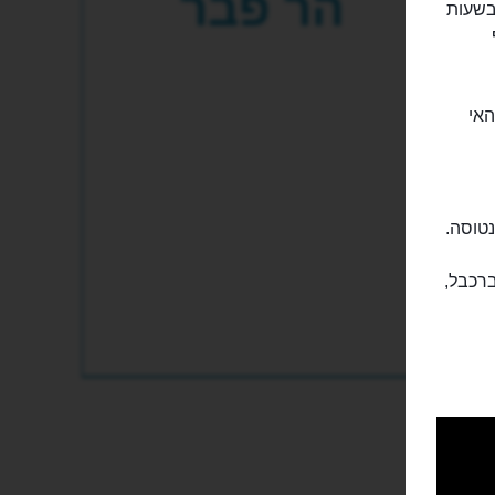
הר פבר
הר פאבר (Mount Faber) ועדיף בשעות
האי
נטוסה.
ברכבל,