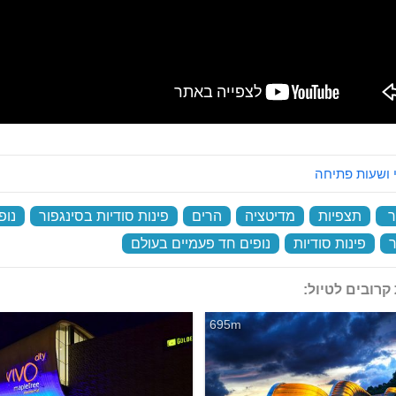
 ושעות פתיחה
ר
‏
תצפיות
‏
מדיטציה
‏
הרים
‏
פינות סודיות בסינגפור
‏
נופ
ר
‏
פינות סודיות
‏
נופים חד פעמיים בעולם
‏
קרובים לטיול:
695m