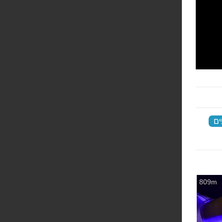
ים
‏
809m