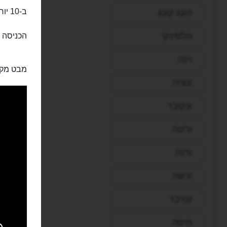
ב-10 יורו לערב תוכלו להזמין מראש ספות ושולחנות שמורים.
הונג קונג
הלסינקי
הכניסה ז
וינה
מבט מקר
ונציה
ונקובר
ורונה
ורנה
ורשה
זנזיבר
חיפה