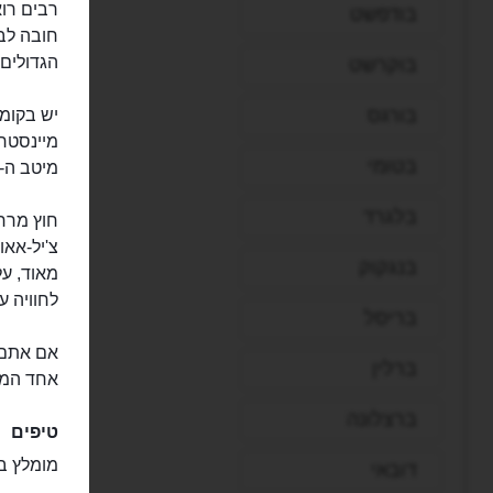
בודפשט
חובה לבל
הגדולים 
בוקרשט
בורגס
בטומי
מיטב ה-DJs עם סטים אדירים של מוסיקת ריקודים מלהיבה.
בלגרד
חוץ מרחב
צ'יל-אאו
בנגקוק
מאוד, על
לחוויה ע
בריסל
אם אתם צ
ברלין
אחד המק
ברצלונה
טיפים
מומלץ בס
דובאי