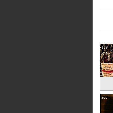
159m
206m