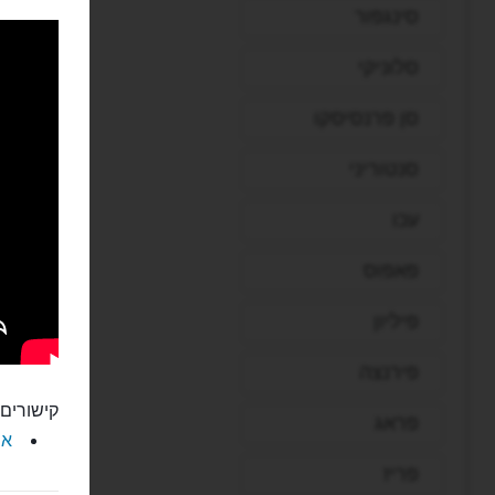
סינגפור
סלוניקי
סן פרנסיסקו
סנטוריני
עכו
פאפוס
פיליון
פירנצה
קישורים 
פראג
את
פריז