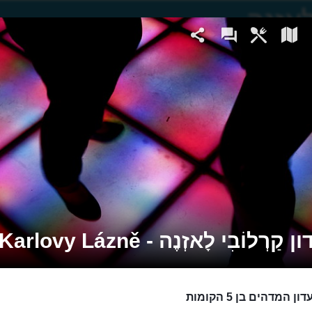
ַרְלוֹבִי לָאזְנֶה - Karlovy Lázně
 המדהים בן 5 הקומות