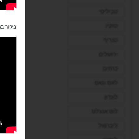
טביליסי
טוקיו
ביקור במ
טנריף
ירושלים
כרתים
לאס וגאס
לונדון
לוס אנג'לס
ליברפול