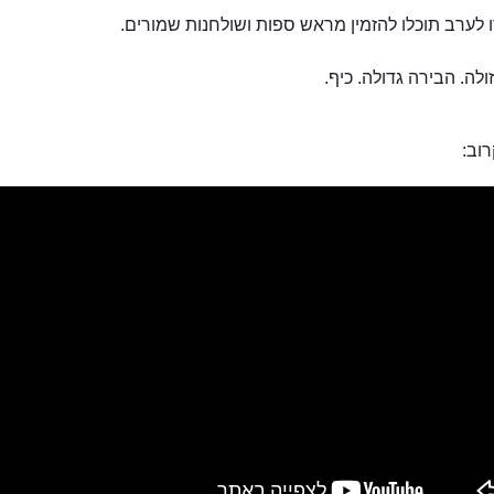
מועדון קַרְלוֹבִי לָאזְנֶה
ולה. הבירה גדולה. כיף.
וב: