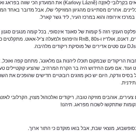
רבים רואים בקַרְלוֹבִי לָאזְנֶה (Karlovy Lázně) את המועדון הכי שווה בפרא
יינים. אחרים מסתייגים מהגיוון המוזיקלי שלו, אבל מדובר באחד המו
במרכז אירופה והוא במרכז העיר, ליד גשר קארל.
יש בקומפלקס הענקי הזה 5 קומות של סאונד אינסופי, בכל קומה מנגנים סגנ
מיינסטרים, דאנס, אולדיז ו-RnB, 80s והיפהופ ולמעלה צ'יל-אאוט. מתקלטים 
ות הריקודים שבמקום תוכלו ליהנות גם מלאונג', מתחם קפה ואוכל, א
ט ועוד. אם פעם החידוש היה בר הקרח המרהיב, שהציע קוקטיילים טע
 בסיס וודקה, היום יש כאן מוזגים רובוטיים חדישים שהופכים את השת
תידנית.
עירים, אוהבים מוזיקה טובה, ריקודים ואלכוהול מצוין, הקרלובי לאזנה
ומות שתתקשו לשכוח מפראג. תיהנו!
ופשבוע, מוצאי שבת, אבל בואו מוקדם כי התור ארוך.