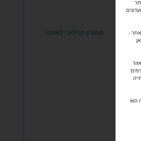
ג ואתר
עדונים
מועדון קרלובי לאזנה
ון אחר -
כאן
זור
ימים
ייה
 הוא