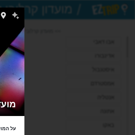
/
EZTrip
>> מועדון קרלובי לאזנה
אבו דאבי
אדינבורו
איסטנבול
אמסטרדם
אנטליה
מועדון ק
אתונה
באקו
על המועדון