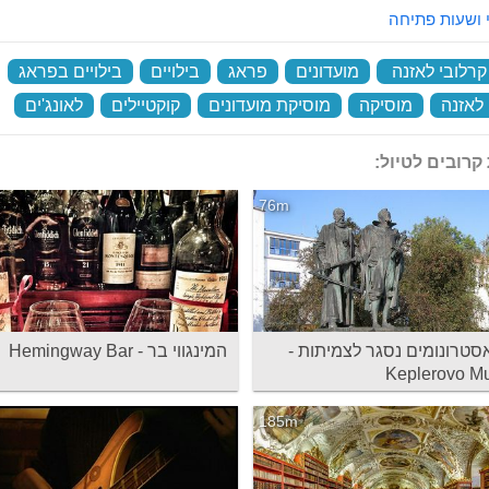
 ושעות פתיחה
קרלובי לאזנה
‏
מועדונים
‏
פראג
‏
בילויים
‏
בילויים בפראג
‏
 לאזנה
‏
מוסיקה
‏
מוסיקת מועדונים
‏
קוקטיילים
‏
לאונג'ים
‏
קרובים לטיול:
76m
סטרונומים נסגר לצמיתות -
המינגווי בר - Hemingway Bar
Keplerovo M
185m