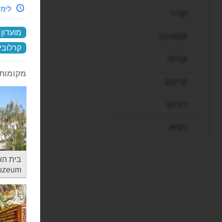
לימי
קהיר
מועדון 
קופנהגן
קרלובי
קורפו
מקומות 
קרקוב
רודוס
רומא
ריו דה ז'ניירו
בית הא
uzeum
שארם א-שייח'
שטוטגרט
תל אביב