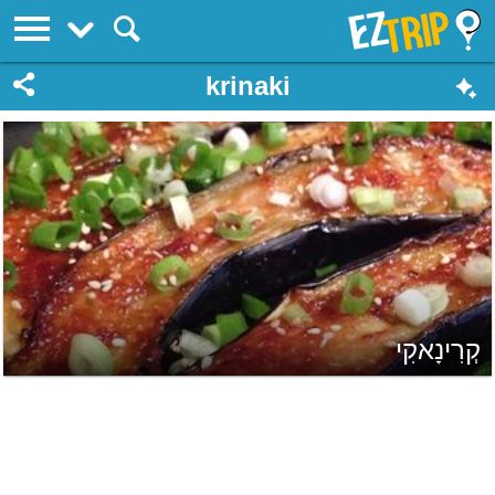
EZTrip
krinaki
קְרִינָאקִי